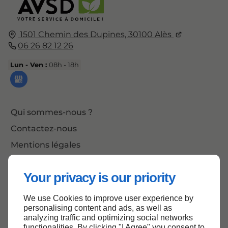
1501 Chemin des Dupines,
30100
Alès
06 26 82 12 26
Lun - Ven :
08h - 18h
Qui sommes-nous ?
Contactez-nous
Mentions légales
Plan du site
Your privacy is our priority
We use Cookies to improve user experience by
Haut de page
personalising content and ads, as well as
analyzing traffic and optimizing social networks
functionalities. By clicking "I Agree" you consent to