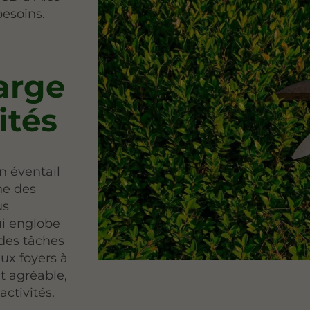
besoins.
arge
ités
n éventail
nne des
us
ui englobe
 des tâches
ux foyers à
t agréable,
activités.