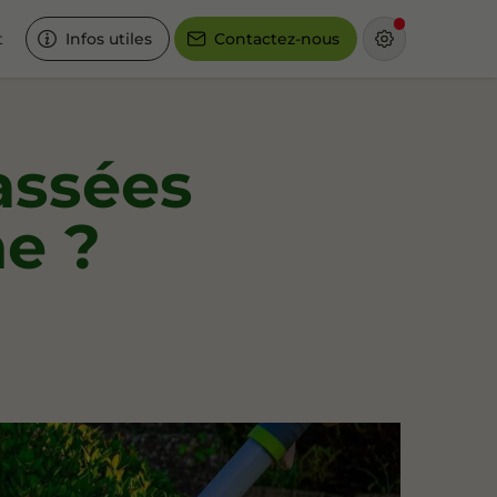
t
Infos utiles
Contactez-nous
lassées
e ?