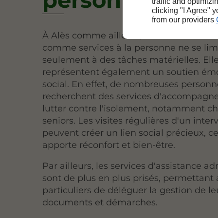
traffic and optimizi
clicking "I Agree" 
from our providers
À Alès comme ailleurs, les activités clas
comme services à la personne ne se lim
seulement à des tâches matérielles. Ell
représentent également un soutien émo
social. En effet, de nombreuses personn
recherchent des services d'accompagn
lutter contre l'isolement, notamment ch
seniors. Les visites régulières d'un inte
peuvent créer un lien social précieux, c
apporte réconfort et bien-être.
Par ailleurs, les services d'assistance ad
sont de plus en plus prisés, permettant
particuliers de déléguer la gestion de le
documents et démarches.