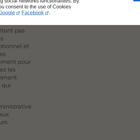
ng social networks functionalities. By
you consent to the use of Cookies
Google
Facebook
.
sées
itent pas
es
tionnel et
es
ement pour
ez les
rvenant
e qui
ministrative
 aux
urs