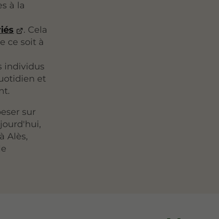
es à la
iés
. Cela
e ce soit à
es individus
uotidien et
nt.
peser sur
jourd'hui,
à Alès,
le