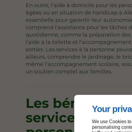
En outre, l'aide à domicile pour les per
âgées ou en situation de handicap à Alè
essentielle pour garantir leur autonomie
comprend l'assistance pour les tâches d
quotidienne, comme la préparation des 
l'aide à la toilette et l'accompagnement
sorties. Les services à la personne peuve
ailleurs, comprendre le jardinage, le bri
même l'accompagnement scolaire, assu
un soutien complet aux familles.
Les bénéfices 
Your priva
services à la
We use Cookies to
personne
personalising conte