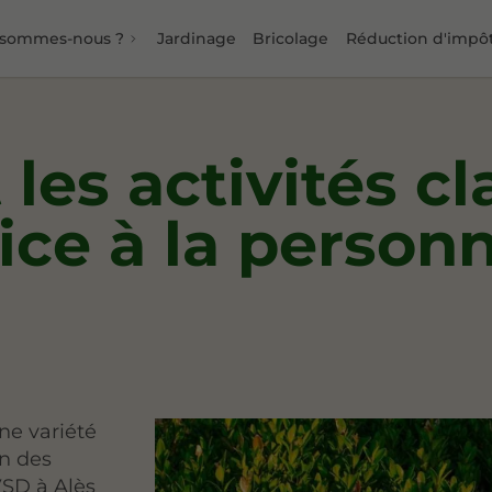
 sommes-nous ?
Jardinage
Bricolage
Réduction d'impô
 les activités c
ce à la personn
ne variété
en des
VSD à Alès