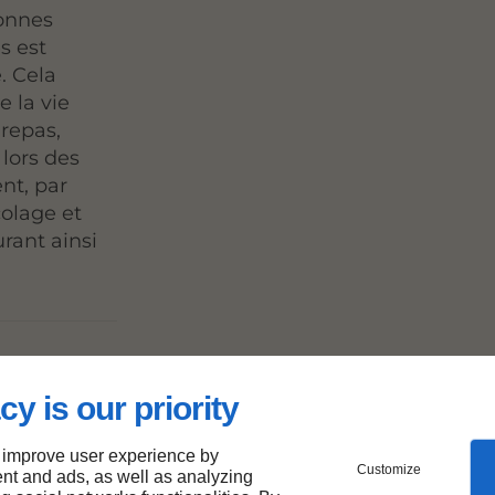
sonnes
s est
. Cela
e la vie
repas,
 lors des
nt, par
colage et
rant ainsi
des
cy is our priority
 improve user experience by
Customize
nt and ads, as well as analyzing